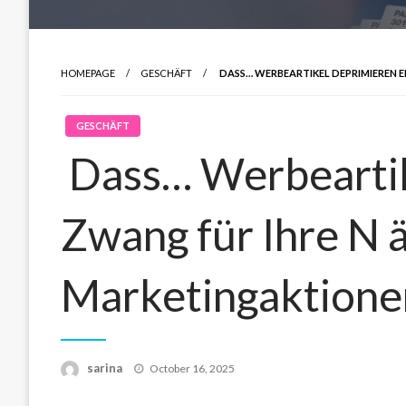
HOMEPAGE
GESCHÄFT
DASS… WERBEARTIKEL DEPRIMIEREN E
GESCHÄFT
Dass… Werbeartik
Zwang für Ihre N 
Marketingaktionen
Posted
sarina
October 16, 2025
on