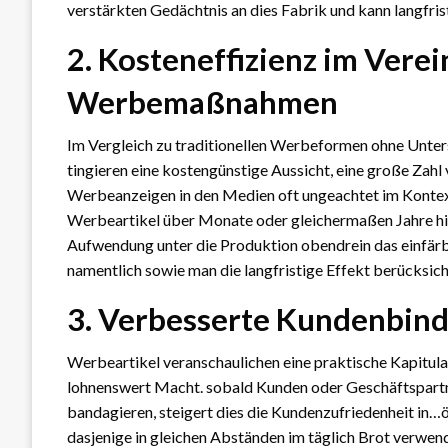
verstärkten Gedächtnis an dies Fabrik und kann langfris
2. Kosteneffizienz im Vere
Werbemaßnahmen
Im Vergleich zu traditionellen Werbeformen ohne Unte
tingieren eine kostengünstige Aussicht, eine große Zah
Werbeanzeigen in den Medien oft ungeachtet im Kontex
Werbeartikel über Monate oder gleichermaßen Jahre h
Aufwendung unter die Produktion obendrein das einfär
namentlich sowie man die langfristige Effekt berücksich
3. Verbesserte Kundenbin
Werbeartikel veranschaulichen eine praktische Kapitula
lohnenswert Macht. sobald Kunden oder Geschäftspartne
bandagieren, steigert dies die Kundenzufriedenheit in…ö
dasjenige in gleichen Abständen im täglich Brot verwend