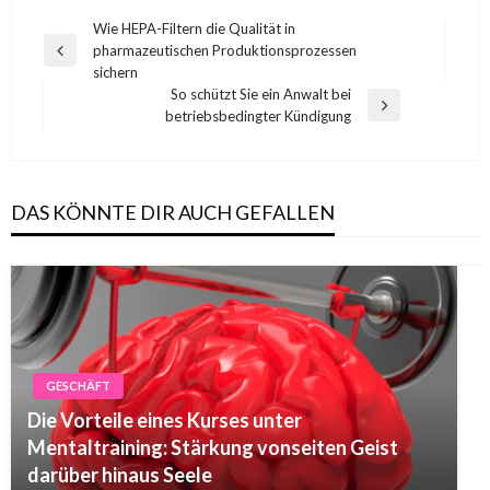
Post
Wie HEPA-Filtern die Qualität in
pharmazeutischen Produktionsprozessen
navigation
Previous
sichern
Post
So schützt Sie ein Anwalt bei
Next
betriebsbedingter Kündigung
Post
DAS KÖNNTE DIR AUCH GEFALLEN
GESCHÄFT
Die Vorteile eines Kurses unter
Mentaltraining: Stärkung vonseiten Geist
darüber hinaus Seele