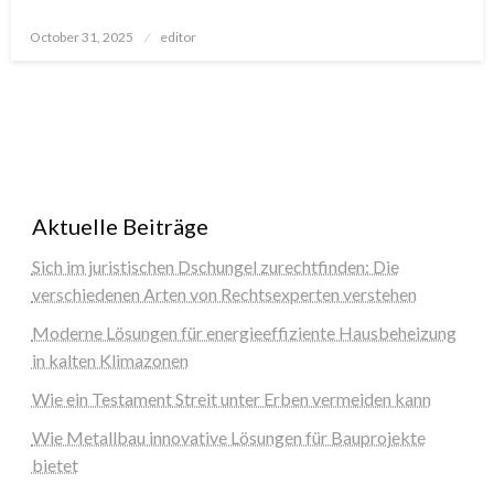
Posted
October 31, 2025
editor
on
Aktuelle Beiträge
Sich im juristischen Dschungel zurechtfinden: Die
verschiedenen Arten von Rechtsexperten verstehen
Moderne Lösungen für energieeffiziente Hausbeheizung
in kalten Klimazonen
Wie ein Testament Streit unter Erben vermeiden kann
Wie Metallbau innovative Lösungen für Bauprojekte
bietet