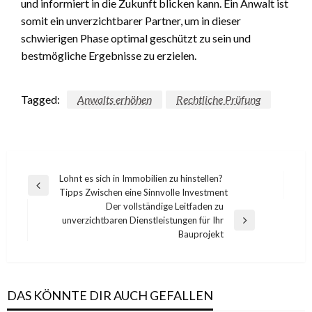
und informiert in die Zukunft blicken kann. Ein Anwalt ist
somit ein unverzichtbarer Partner, um in dieser
schwierigen Phase optimal geschützt zu sein und
bestmögliche Ergebnisse zu erzielen.
Tagged:
Anwalts erhöhen
Rechtliche Prüfung
Post
Lohnt es sich in Immobilien zu hinstellen?
Previous
Tipps Zwischen eine Sinnvolle Investment
navigation
Post
Der vollständige Leitfaden zu
unverzichtbaren Dienstleistungen für Ihr
Next
Bauprojekt
Post
DAS KÖNNTE DIR AUCH GEFALLEN