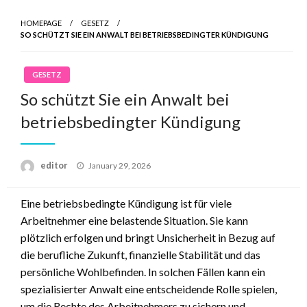
HOMEPAGE
GESETZ
SO SCHÜTZT SIE EIN ANWALT BEI BETRIEBSBEDINGTER KÜNDIGUNG
GESETZ
So schützt Sie ein Anwalt bei
betriebsbedingter Kündigung
Posted
editor
January 29, 2026
on
Eine betriebsbedingte Kündigung ist für viele
Arbeitnehmer eine belastende Situation. Sie kann
plötzlich erfolgen und bringt Unsicherheit in Bezug auf
die berufliche Zukunft, finanzielle Stabilität und das
persönliche Wohlbefinden. In solchen Fällen kann ein
spezialisierter Anwalt eine entscheidende Rolle spielen,
um die Rechte des Arbeitnehmers zu sichern und