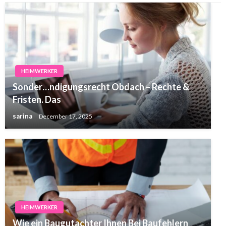
HEIMWERKER
Sonder…ndigungsrecht Obdach – Rechte &
Fristen
. Das
sarina
December 17, 2025
HEIMWERKER
Wie ein Baugutachter Ihnen Bei Baufehlern