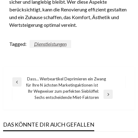
sicher und langlebig bleibt. Wer diese Aspekte
berücksichtigt, kann die Renovierung effizient gestalten
und ein Zuhause schaffen, das Komfort, Ästhetik und
Wertsteigerung optimal vereint.
Tagged:
Dienstleistungen
Post
Dass… Werbeartikel Deprimieren ein Zwang
Previous
für Ihre N ächsten Marketingaktionen ist
navigation
Post
Ihr Wegweiser zum perfekten Sieblöffel:
Next
Sechs entscheidende Miet-Faktoren
Post
DAS KÖNNTE DIR AUCH GEFALLEN