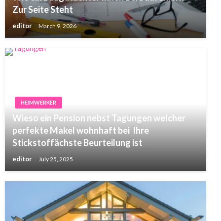
Zur Seite Steht
editor
March 9, 2026
HEIMWERKER
Wieso ein Pension nebst Tagungen welcher
perfekte Makel wohnhaft bei Ihre
Stickstoffächste Beurteilung ist
editor
July 25, 2025