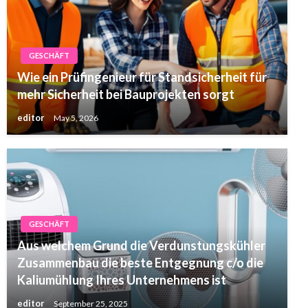
GESCHÄFT
Wie ein Prüfingenieur für Standsicherheit für
mehr Sicherheit bei Bauprojekten sorgt
editor
May 5, 2026
GESCHÄFT
Aus welchem Grund die Verdunstungskühler
Zusammenbau die beste Entgegnung c/o die
Kaliumühlung Ihres Unternehmens ist
editor
September 25, 2025