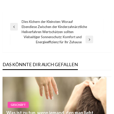
Post
Dies Kichern der Kleinsten: Worauf
Ebendiese Zwischen der Kinderzahnärztliche
navigation
Previous
Heilverfahren Wertschätzen sollten
Post
Vielseitiger Sonnenschutz: Komfort und
Next
Energieeffizienz für Ihr Zuhause
Post
DAS KÖNNTE DIR AUCH GEFALLEN
GESCHÄFT
Was ist zu tun, wenn jemand, den man liebt,