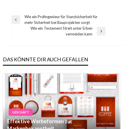
Post
Wie ein Prüfingenieur für Standsicherheit für
Previous
mehr Sicherheit bei Bauprojekten sorgt
navigation
Post
Wie ein Testament Streit unter Erben
Next
vermeiden kann
Post
DAS KÖNNTE DIR AUCH GEFALLEN
GESCHÄFT
Effektive Werbeformen zur
Markenbekanntheit