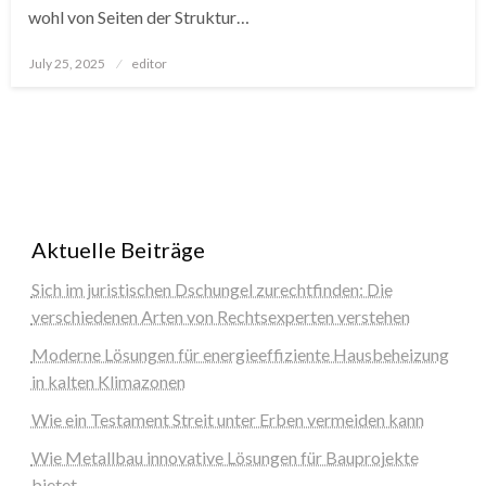
wohl von Seiten der Struktur…
Posted
July 25, 2025
editor
on
Aktuelle Beiträge
Sich im juristischen Dschungel zurechtfinden: Die
verschiedenen Arten von Rechtsexperten verstehen
Moderne Lösungen für energieeffiziente Hausbeheizung
in kalten Klimazonen
Wie ein Testament Streit unter Erben vermeiden kann
Wie Metallbau innovative Lösungen für Bauprojekte
bietet